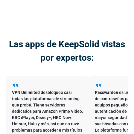
Las apps de KeepSolid vistas
por expertos:
VPN Unlimited
desbloqueó casi
Passwarden
es un e
todas las plataformas de streaming
de contraseñas para 
que probé. Tiene servidores
equipos pequeños. 
dedicados para Amazon Prime Video,
autenticación de dos
BBC iPlayer, Disney+, HBO Now,
mayor seguridad y p
Hotstar, Hulu y más, así que no tuve
sus bóvedas con cua
problemas para acceder a mis títulos
La plataforma funci