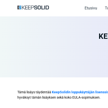
Etusivu
T
KE
Tämä lisäys täydentää
KeepSolidin loppukäyttäjän lisenss
hyväksyt tämän lisäyksen sekä koko EULA-sopimuksen.