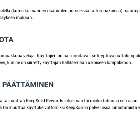
uolella (kuten kolmannen osapuolen pörsseissä tai lompakoissa) määräyty
lisäyksen mukaan.
JOTA
alompakkopalveluja. Käyttäjien on hallinnoitava itse kryptovaluuttalompak
en, kun ne on siirretty käyttäjän hallitsemaan ulkoiseen lompakkoon.
I PÄÄTTÄMINEN
tai päättää KeepSolid Rewards -ohjelman tai minkä tahansa sen osan. Kä
 tai muuttua käyttökelvottomiksi KeepSolidin palveluissa lunastamista v