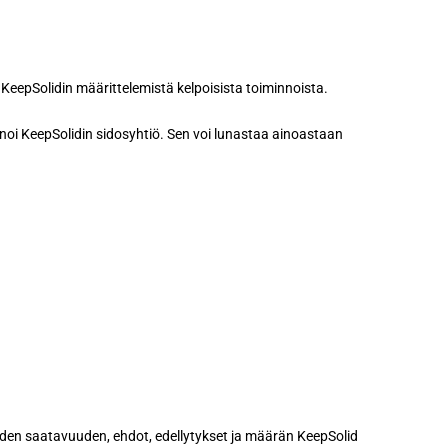
 KeepSolidin määrittelemistä kelpoisista toiminnoista.
linnoi KeepSolidin sidosyhtiö. Sen voi lunastaa ainoastaan
iden saatavuuden, ehdot, edellytykset ja määrän KeepSolid