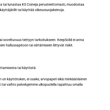
ita tai lunastaa KS Coineja perusteettomasti, muodostaa
yttäjätilit tai käyttää oikeussuojakeinoja.
ai soveltuvuus tiettyyn tarkoitukseen. KeepSolid ei anna
hallussapitoon tai siirtämiseen liittyvät riskit.
ottamisesta tai käytöstä.
oin on käyttötoken, ei osake, arvopaperi eikä minkäänlainen
 tai vaihto palvelujemme ulkopuolella tapahtuu omalla