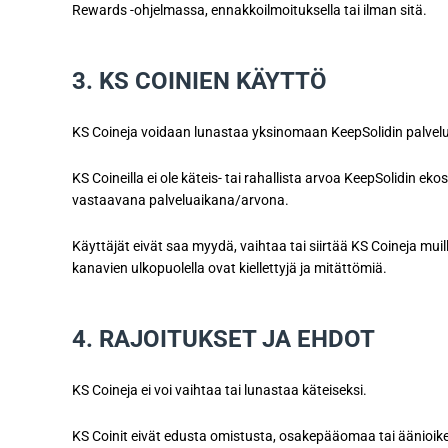
Rewards -ohjelmassa, ennakkoilmoituksella tai ilman sitä.
3. KS COINIEN KÄYTTÖ
KS Coineja voidaan lunastaa yksinomaan KeepSolidin palveluih
KS Coineilla ei ole käteis- tai rahallista arvoa KeepSolidin 
vastaavana palveluaikana/arvona.
Käyttäjät eivät saa myydä, vaihtaa tai siirtää KS Coineja muil
kanavien ulkopuolella ovat kiellettyjä ja mitättömiä.
4. RAJOITUKSET JA EHDOT
KS Coineja ei voi vaihtaa tai lunastaa käteiseksi.
KS Coinit eivät edusta omistusta, osakepääomaa tai äänioike