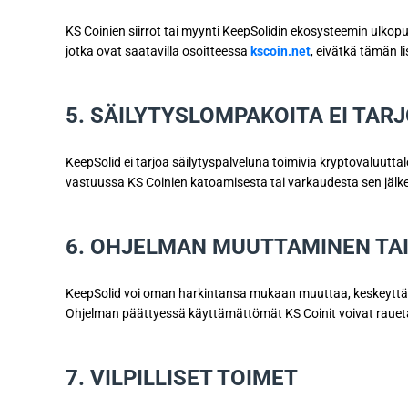
KS Coinien siirrot tai myynti KeepSolidin ekosysteemin ulkop
jotka ovat saatavilla osoitteessa
kscoin.net
, eivätkä tämän 
5. SÄILYTYSLOMPAKOITA EI TAR
KeepSolid ei tarjoa säilytyspalveluna toimivia kryptovaluutt
vastuussa KS Coinien katoamisesta tai varkaudesta sen jälke
6. OHJELMAN MUUTTAMINEN TA
KeepSolid voi oman harkintansa mukaan muuttaa, keskeyttää 
Ohjelman päättyessä käyttämättömät KS Coinit voivat raueta
7. VILPILLISET TOIMET