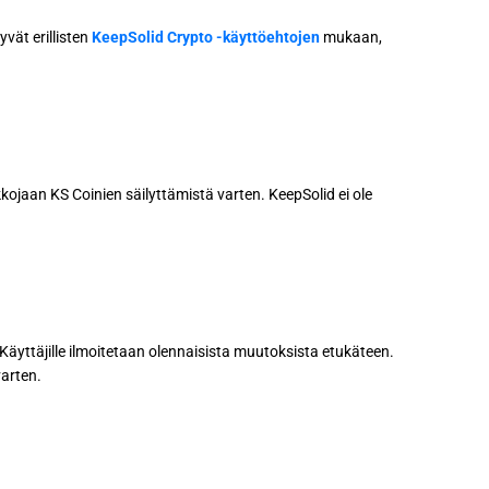
vät erillisten
KeepSolid Crypto -käyttöehtojen
mukaan,
kojaan KS Coinien säilyttämistä varten. KeepSolid ei ole
yttäjille ilmoitetaan olennaisista muutoksista etukäteen.
arten.