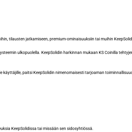
in, tilausten jatkamiseen, premium-ominaisuuksiin tai muihin KeepSolidi
ekosysteemin ulkopuolella. KeepSolidin harkinnan mukaan KS Coinilla tehty
le käyttäjille, paitsi KeepSolidin nimenomaisesti tarjoaman toiminnallisuud
uksia KeepSolidissa tai missään sen sidosyhtiössä.