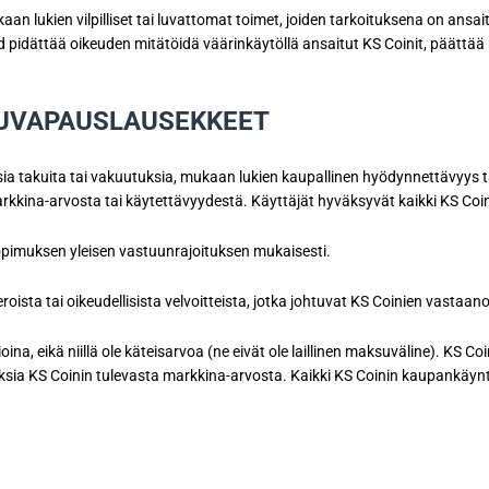
n lukien vilpilliset tai luvattomat toimet, joiden tarkoituksena on ansa
dättää oikeuden mitätöidä väärinkäytöllä ansaitut KS Coinit, päättää kä
UUVAPAUSLAUSEKKEET
isia takuita tai vakuutuksia, mukaan lukien kaupallinen hyödynnettävyys t
ina-arvosta tai käytettävyydestä. Käyttäjät hyväksyvät kaikki KS Coinien 
sopimuksen yleisen vastuunrajoituksen mukaisesti.
oista tai oikeudellisista velvoitteista, jotka johtuvat KS Coinien vastaan
na, eikä niillä ole käteisarvoa (ne eivät ole laillinen maksuväline). KS C
a KS Coinin tulevasta markkina-arvosta. Kaikki KS Coinin kaupankäynti