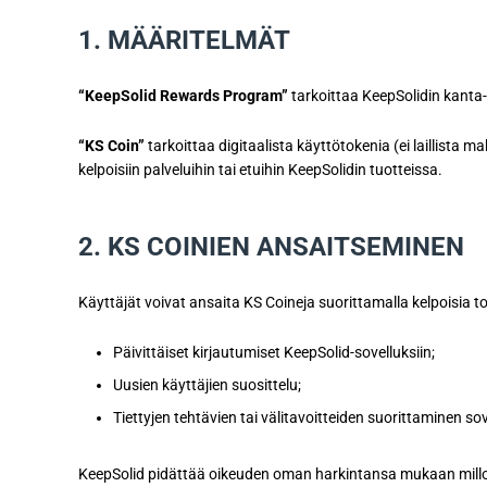
1. MÄÄRITELMÄT
“KeepSolid Rewards Program”
tarkoittaa KeepSolidin kanta-
“KS Coin”
tarkoittaa digitaalista käyttötokenia (ei laillista 
kelpoisiin palveluihin tai etuihin KeepSolidin tuotteissa.
2. KS COINIEN ANSAITSEMINEN
Käyttäjät voivat ansaita KS Coineja suorittamalla kelpoisia t
Päivittäiset kirjautumiset KeepSolid-sovelluksiin;
Uusien käyttäjien suosittelu;
Tiettyjen tehtävien tai välitavoitteiden suorittaminen so
KeepSolid pidättää oikeuden oman harkintansa mukaan milloin