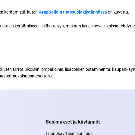
jen keräämistä, kuten
KeepSolidin tietosuojakäytännössä
on kuvattu.
ietojen keräämiseen ja käsittelyyn, mukaan lukien sovelluksissa tehdyt t
kuten siirrot ulkoisiin lompakoihin, lisäcoinien ostaminen tai kaupankä
timustenmukaisuusmenettelyjä.
Sopimukset ja käytännöt
Loppukäyttäjän sopimus