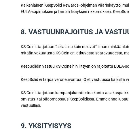
Kaikenlainen KeepSolid Rewards -ohjelman väärinkäyttö, mukaa
EULA-sopimuksen ja tämän lisäyksen rikkomuksen. KeepSolid pi
8. VASTUUNRAJOITUS JA VAST
KS Coinit tarjotaan “sellaisina kuin ne ovat” ilman minkäänla
mitään vakuutusta KS Coinien jatkuvasta saatavuudesta, markk
KeepSolidin vastuu KS Coineihin liittyen on rajoitettu EULA-
KeepSolid ei tarjoa veroneuvontaa. Olet vastuussa kaikista ver
KS Coinit tarjotaan kampanjaluonteisina kanta-asiakaspalkkioi
omistus- tai pääomaosuus KeepSolidissa. Emme anna lupauksi
vastuullasi.
9. YKSITYISYYS