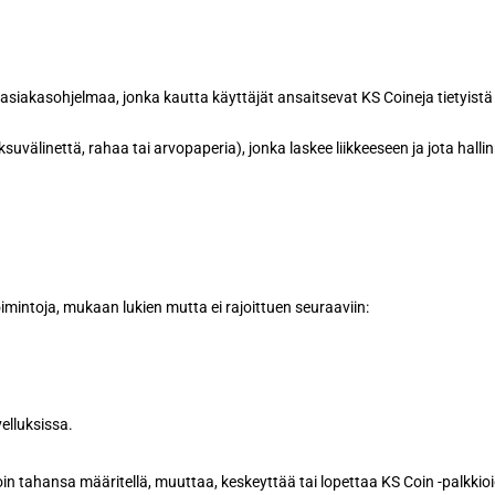
asiakasohjelmaa, jonka kautta käyttäjät ansaitsevat KS Coineja tietyistä
maksuvälinettä, rahaa tai arvopaperia), jonka laskee liikkeeseen ja jota hal
oimintoja, mukaan lukien mutta ei rajoittuen seuraaviin:
velluksissa.
 tahansa määritellä, muuttaa, keskeyttää tai lopettaa KS Coin -palkkio