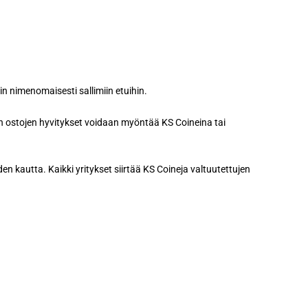
n nimenomaisesti sallimiin etuihin.
jen ostojen hyvitykset voidaan myöntää KS Coineina tai
en kautta. Kaikki yritykset siirtää KS Coineja valtuutettujen