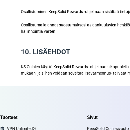
Osallistuminen KeepSolid Rewards -ohjelmaan sisältää tieto
Osallistumalla annat suostumuksesi asiaankuuluvien henkilöt
hallinnointia varten.
10. LISÄEHDOT
KS Coinien käyttö KeepSolid Rewards -ohjelman ulkopuolella (
mukaan, ja siihen voidaan soveltaa lisävarmennus- tai vaa
Tuotteet
Sivut
VPN Unlimited®
KeepSolid Coin -sivusto