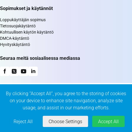
Sopimukset ja käytännöt
Loppukäyttäjän sopimus
Tietosuojakäytäntö
Kohtuullisen käytön käytäntö
DMCA-käytäntö
Hyvityskäytäntö
Seuraa meitä sosiaalisessa mediassa
By clicking “Accept All”, you agree to the storing of cookies
on your device to enhance site navigation, analyze site
usage, and assist in our marketing efforts.
© 2026 KeepSolid Inc. All Rights Reserved.
347 5th Ave Suite 1402-419 New York, NY, 10016 US
Reject All
Choose Settings
Accept All