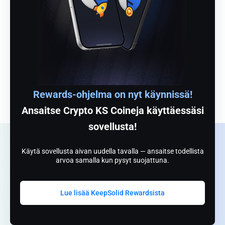
Rewards-ohjelma on nyt käynnissä!
Ansaitse Crypto KS Coineja käyttäessäsi
sovellusta!
Käytä sovellusta aivan uudella tavalla — ansaitse todellista
arvoa samalla kun pysyt suojattuna.
Lue lisää KeepSolid Rewardsista