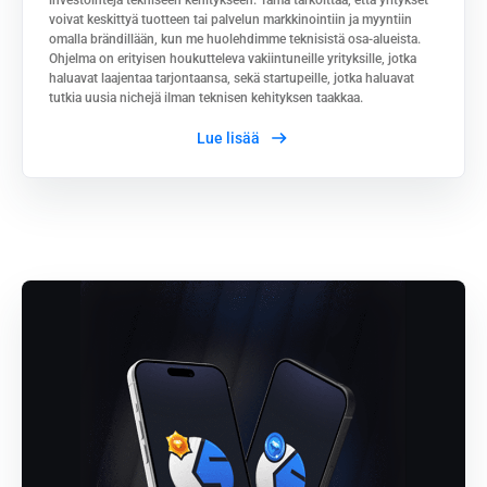
investointeja tekniseen kehitykseen. Tämä tarkoittaa, että yritykset
voivat keskittyä tuotteen tai palvelun markkinointiin ja myyntiin
omalla brändillään, kun me huolehdimme teknisistä osa-alueista.
Ohjelma on erityisen houkutteleva vakiintuneille yrityksille, jotka
haluavat laajentaa tarjontaansa, sekä startupeille, jotka haluavat
tutkia uusia nichejä ilman teknisen kehityksen taakkaa.
Lue lisää