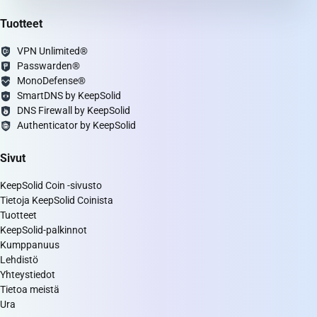
Tuotteet
VPN Unlimited®
Passwarden®
MonoDefense®
SmartDNS by KeepSolid
DNS Firewall by KeepSolid
Authenticator by KeepSolid
Sivut
KeepSolid Coin -sivusto
Tietoja KeepSolid Coinista
Tuotteet
KeepSolid-palkinnot
Kumppanuus
Lehdistö
Yhteystiedot
Tietoa meistä
Ura