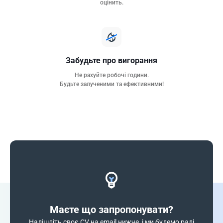
оцінить.
Забудьте про вигорання
Не рахуйте робочі години.
Будьте залученими та ефективними!
Маєте що запропонувати?
Надішліть своє CV на email нижче, і ми будемо раді