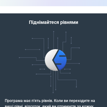
Піднімайтеся рівнями
Програма має п’ять рівнів. Коли ви переходите на
вищі рівні, відсоток, який ви отримуєте за кожну