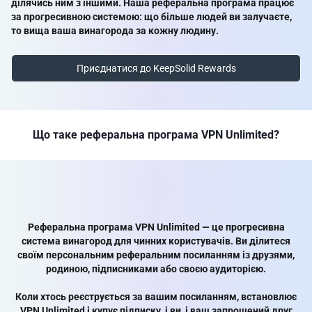
ділячись ним з іншими. Наша реферальна програма працює
за прогресивною системою: що більше людей ви залучаєте,
то вища ваша винагорода за кожну людину.
Приєднатися до KeepSolid Rewards
Що таке реферальна програма VPN Unlimited?
Реферальна програма VPN Unlimited — це прогресивна
система винагород для чинних користувачів. Ви ділитеся
своїм персональним реферальним посиланням із друзями,
родиною, підписниками або своєю аудиторією.
Коли хтось реєструється за вашим посиланням, встановлює
VPN Unlimited і купує підписку, і ви, і ваш запрошений друг