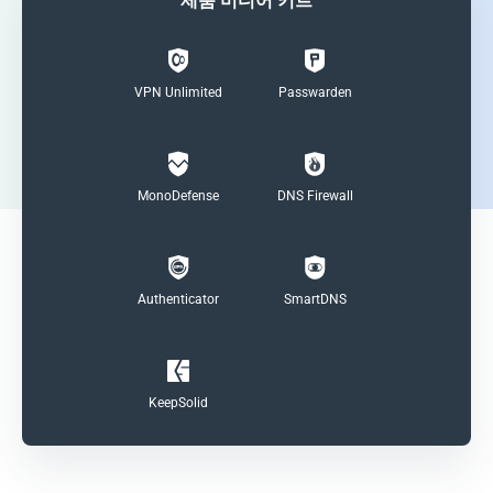
제품 미디어 키트
VPN Unlimited
Passwarden
MonoDefense
DNS Firewall
Authenticator
SmartDNS
KeepSolid