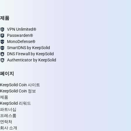
제품
VPN Unlimited®
Passwarden®
MonoDefense®
SmartDNS by KeepSolid
DNS Firewall by KeepSolid
Authenticator by KeepSolid
페이지
KeepSolid Coin 사이트
KeepSolid Coin 정보
제품
KeepSolid 리워드
파트너십
프레스룸
연락처
회사 소개