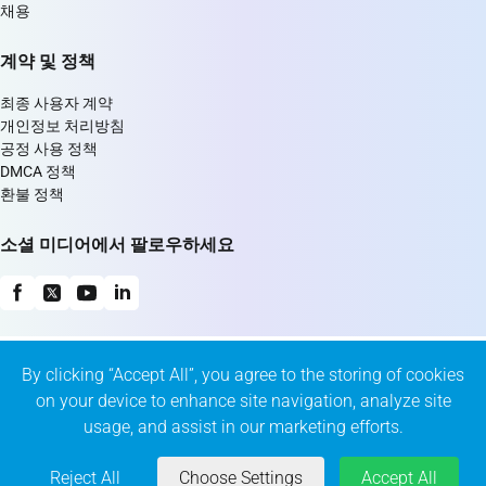
채용
계약 및 정책
최종 사용자 계약
개인정보 처리방침
공정 사용 정책
DMCA 정책
환불 정책
소셜 미디어에서 팔로우하세요
By clicking “Accept All”, you agree to the storing of cookies
on your device to enhance site navigation, analyze site
usage, and assist in our marketing efforts.
© 2026 KeepSolid Inc. All Rights Reserved.
347 5th Ave Suite 1402-419 New York, NY, 10016 US
Reject All
Choose Settings
Accept All