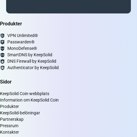
Produkter
VPN Unlimited®
Passwarden®
MonoDefense®
SmartDNS by KeepSolid
DNS Firewall by KeepSolid
Authenticator by KeepSolid
Sidor
KeepSolid Coin-webbplats
Information om KeepSolid Coin
Produkter
KeepSolid-belöningar
Partnerskap
Pressrum
Kontakter