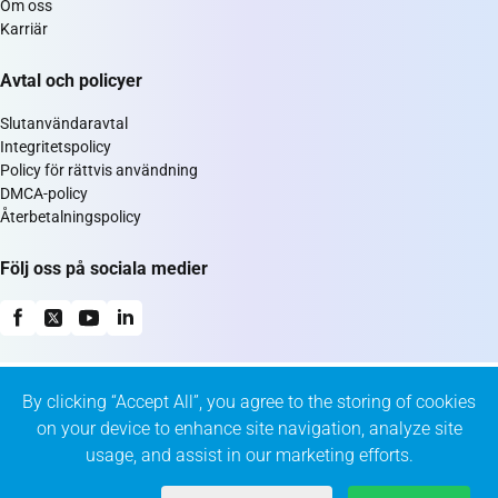
Om oss
Karriär
Avtal och policyer
Slutanvändaravtal
Integritetspolicy
Policy för rättvis användning
DMCA-policy
Återbetalningspolicy
Följ oss på sociala medier
By clicking “Accept All”, you agree to the storing of cookies
on your device to enhance site navigation, analyze site
usage, and assist in our marketing efforts.
© 2026 KeepSolid Inc. All Rights Reserved.
347 5th Ave Suite 1402-419 New York, NY, 10016 US