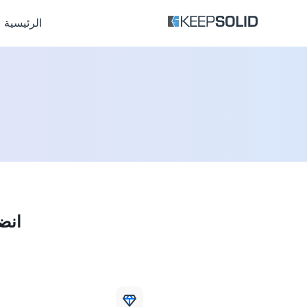
الرئيسية
انض