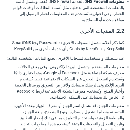
معلومات DNS Firewall.
لخدمة DNS Firewall فقط. وتشمل قائمة
بالمعلمات المخصصة التي تدخلها، مثل أسماء النطاقات أو فئات قوائم
الحظر، وهي اختيارية. تُستخدم هذه المعلومات لحظر الوصول إلى
مواقع محددة أو السماح به.
2.2. المنتجات الأخرى
كما ذُكر أعلاه، تشمل المنتجات الأخرى Passwarden وSmartDNS by
KeepSolid وGoals by KeepSolid وأي خدمات أخرى من KeepSolid.
عند تسجيلك واستخدامك لمنتجاتنا الأخرى، نجمع البيانات الشخصية التالية:
معلومات المستخدم. وتشمل البريد الإلكتروني، وفي بعض الحالات
معرف شبكة اجتماعية مثل Facebook أو Google، وهو اختياري دائمًا
ويُستخدم لتسجيل الدخول عبر الشبكات الاجتماعية فقط. يُستخدم
البريد الإلكتروني لربطك بحسابك ولأغراض التسويق ورسائل الخدمة
وأخبار المنتج. ويُستخدم معرف الشبكة الاجتماعية لربط KeepSolid
ID الخاص بك بحسابك على الشبكة الاجتماعية.
معلومات الجهاز. قد تشمل اسم الجهاز أو معرف الجهاز وعدد الأجهزة
المتصلة، ونظام التشغيل وإصداره، ونوع المتصفح، ولغة الجهاز،
والمنطقة الزمنية، واستخدام التطبيق، بما في ذلك إصدار التطبيق
وتاريخ التفعيل والتحديثات المثبتة. تُستخدم هذه المعلومات لتحديد