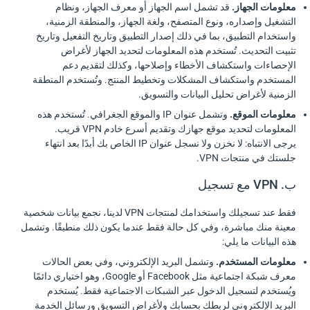
معلومات الجهاز.
قد تشمل اسم الجهاز أو معرف الجهاز، ونظام
التشغيل وإصداره، ونوع المتصفح، ولغة الجهاز، والمنطقة الزمنية،
واستخدام التطبيق، بما في ذلك إصدار التطبيق وتاريخ التفعيل وتاريخ
تثبيت التحديث. تُستخدم هذه المعلومات لتحديد الجهاز لأغراض
الإحصاءات واستكشاف الأخطاء وإصلاحها، وكذلك لتقديم دعم
المستخدم واستكشاف المشكلات وتخطيط المنتج. وتُستخدم المنطقة
الزمنية لأغراض تحليل البيانات والتسويق.
معلومات الموقع.
وتشمل عنوان IP والموقع الجغرافي. تُستخدم هذه
المعلومات لتحديد موقع جهازك وتقديم أسرع خادم VPN قريب.
يرجى الانتباه: لا نخزن ولا نسجل عنوان IP الخاص بك أبدًا بعد انتهاء
جلستك في منتجات VPN.
ب. VPN مع تسجيل
فقط عند تسجيلك واستخدامك لمنتجات VPN لدينا، نجمع بيانات شخصية
معينة منك مباشرة، وفي كل حالة فقط عندما يكون ذلك منطبقًا. وتشمل
هذه البيانات ما يلي:
معلومات المستخدم.
وتشمل البريد الإلكتروني، وفي بعض الحالات
معرف شبكة اجتماعية مثل Facebook أو Google، وهو اختياري دائمًا
ويُستخدم لتسجيل الدخول عبر الشبكات الاجتماعية فقط. يُستخدم
البريد الإلكتروني لربطك بحسابك ولأغراض التسويق ورسائل الخدمة