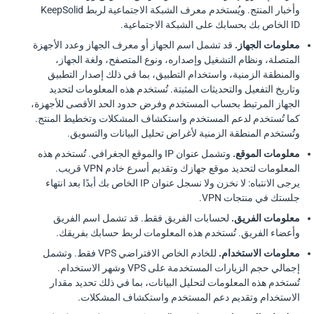
وأخبار المنتج. ويُستخدم معرف الشبكة الاجتماعية لربط KeepSolid
ID الخاص بك بحسابك على الشبكة الاجتماعية.
معلومات الجهاز.
قد تشمل اسم الجهاز أو معرف الجهاز وعدد الأجهزة
المتصلة، ونظام التشغيل وإصداره، ونوع المتصفح، ولغة الجهاز،
والمنطقة الزمنية، واستخدام التطبيق، بما في ذلك إصدار التطبيق
وتاريخ التفعيل والتحديثات المثبتة. تُستخدم هذه المعلومات لتحديد
الجهاز المرتبط بحساب المستخدم وفرض حدود الحد الأقصى للأجهزة،
كما تُستخدم لدعم المستخدم واستكشاف المشكلات وتخطيط المنتج.
وتُستخدم المنطقة الزمنية لأغراض تحليل البيانات والتسويق.
معلومات الموقع.
وتشمل عنوان IP والموقع الجغرافي. تُستخدم هذه
المعلومات لتحديد موقع جهازك وتقديم أسرع خادم VPN قريب.
يرجى الانتباه: لا نخزن ولا نسجل عنوان IP الخاص بك أبدًا بعد انتهاء
جلستك في منتجات VPN.
معلومات الفريق.
لحسابات الفريق فقط. قد تشمل اسم الفريق
وأعضاء الفريق. تُستخدم هذه المعلومات لربط حسابك بفريقك.
معلومات الاستخدام.
للخادم الخاص الافتراضي VPS فقط. وتشمل
إجمالي حجم الزيارات المستخدمة على VPS وشهر الاستخدام.
تُستخدم هذه المعلومات لتحليل البيانات، بما في ذلك تحديد مقدار
الاستخدام وتقديم دعم المستخدم واستكشاف المشكلات.