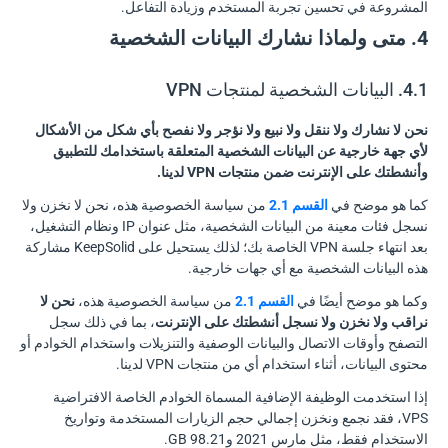
المشروعة في تحسين تجربة المستخدم وزيادة التفاعل.
4. متى ولماذا نشارك البيانات الشخصية
4.1. البيانات الشخصية لمنتجات VPN
نحن لا نشارك ولا ننقل ولا نبيع ولا نؤجر ولا نفصح بأي شكل من الأشكال
لأي جهة خارجية عن البيانات الشخصية المتعلقة باستخدامك للتطبيق
وأنشطتك على الإنترنت ضمن منتجات VPN لدينا.
كما هو موضح في
القسم 2.1
من سياسة الخصوصية هذه، نحن لا نخزن ولا
نسجل فئات معينة من البيانات الشخصية، مثل عنوان IP ونظام التشغيل،
بعد انتهاء جلسة VPN الخاصة بك؛ لذلك يستحيل على KeepSolid مشاركة
هذه البيانات الشخصية مع أي جهات خارجية.
وكما هو موضح أيضًا في
القسم 2.1
من سياسة الخصوصية هذه،
نحن لا
نراقب ولا نخزن ولا نسجل أنشطتك على الإنترنت
، بما في ذلك سجل
التصفح وأوقات الاتصال والبيانات الوصفية والتنزيلات واستخدام الخوادم أو
محتوى البيانات، أثناء استخدام أي من منتجات VPN لدينا.
إذا استخدمت الوظيفة الإضافية المسماة الخوادم الخاصة الافتراضية
VPS، فقد نجمع ونخزن إجمالي حجم الزيارات المستخدمة وتواريخ
الاستخدام فقط، مثل مارس 2021 و98.21 GB.