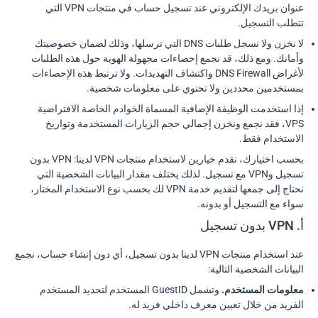
عنوان بريدك الإلكتروني عند تسجيل حساب في منتجات VPN التي
تتطلب التسجيل.
لا نخزن ولا نسجل طلبات DNS التي ترسلها، وذلك لضمان خصوصيتك
وأمانك. ومع ذلك، قد نجمع إحصاءات مجهولة الهوية حول هذه الطلبات
لأغراض DNS Firewall واكتشاف التهديدات. ولا ترتبط هذه الإحصاءات
بمستخدمين محددين ولا تحتوي على معلومات شخصية.
إذا استخدمت الوظيفة الإضافية المسماة الخوادم الخاصة الافتراضية
VPS، فقد نجمع ونخزن إجمالي حجم الزيارات المستخدمة وتواريخ
الاستخدام فقط.
بحسب اختيارك، نقدم خيارين لاستخدام منتجات VPN لدينا: VPN بدون
تسجيل وVPN مع تسجيل. لذلك يختلف مقدار البيانات الشخصية التي
نحتاج إلى جمعها لتقديم خدمة VPN لك بحسب نوع الاستخدام المختار،
سواء مع التسجيل أو بدونه.
أ. VPN بدون تسجيل
عند استخدام منتجات VPN لدينا بدون تسجيل، أي دون إنشاء حساب، نجمع
البيانات الشخصية التالية:
معلومات المستخدم.
وتشمل GuestID المستخدم لتحديد المستخدم
الفريد من خلال تعيين معرف داخلي فريد له.