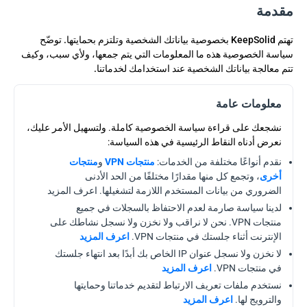
مقدمة
تهتم KeepSolid بخصوصية بياناتك الشخصية وتلتزم بحمايتها. توضّح
سياسة الخصوصية هذه ما المعلومات التي يتم جمعها، ولأي سبب، وكيف
تتم معالجة بياناتك الشخصية عند استخدامك لخدماتنا.
معلومات عامة
نشجعك على قراءة سياسة الخصوصية كاملة. ولتسهيل الأمر عليك،
نعرض أدناه النقاط الرئيسية في هذه السياسة:
نقدم أنواعًا مختلفة من الخدمات:
منتجات VPN
و
منتجات
أخرى
، وتجمع كل منها مقدارًا مختلفًا من الحد الأدنى
الضروري من بيانات المستخدم اللازمة لتشغيلها. اعرف المزيد
لدينا سياسة صارمة لعدم الاحتفاظ بالسجلات في جميع
منتجات VPN. نحن لا نراقب ولا نخزن ولا نسجل نشاطك على
الإنترنت أثناء جلستك في منتجات VPN.
اعرف المزيد
لا نخزن ولا نسجل عنوان IP الخاص بك أبدًا بعد انتهاء جلستك
في منتجات VPN.
اعرف المزيد
نستخدم ملفات تعريف الارتباط لتقديم خدماتنا وحمايتها
والترويج لها.
اعرف المزيد