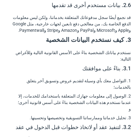
2.6. بيانات مستخدم أخرى قد تقدمها
قد نجمع أيضًا سجل مدفوعاتك المتعلقة بخدماتنا، ولكن ليس معلومات
الدفع الخاصة بك، من معالجي دفع تابعين لجهات خارجية، مثل Google
وApple وMicrosoft وPayPal وAmazon وStripe وPaymentwall.
3. كيف نستخدم البيانات الشخصية
نستخدم بياناتك الشخصية بناءً على الأسس القانونية التالية وللأغراض
التالية:
3.1. بناءً على موافقتك
1. التواصل معك بأي وسيلة لتقديم عروض وتسويق آخر يتعلق
بالخدمات؛
2. الوصول إلى معلومات جهازك المتعلقة باستخدامك للخدمات، إلا
عندما نستخدم هذه البيانات الشخصية بناءً على أسس قانونية أخرى؛
و
3. تحليل خدماتنا وممارساتنا التسويقية وتخصيصها وتحسينها.
3.2. لتنفيذ عقد أو لاتخاذ خطوات قبل الدخول في عقد