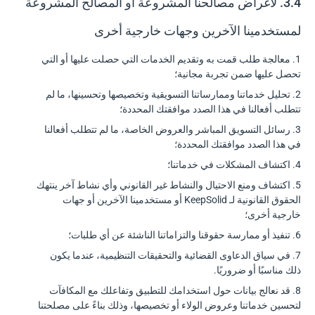
3.4. لأغراض مصالحنا المشروعة أو المصالح المشروعة
لمستخدمينا الآخرين وجهات خارجية أخرى
1. معالجة طلب قمت به وتقديم الخدمات التي حصلت عليها أو التي
تحصل عليها ضمن تجربة مجانية؛
2. تحليل خدماتنا وممارساتنا التسويقية وتخصيصها وتحسينها، ما لم
تتطلب أفعالنا في هذا الصدد موافقتك المحددة؛
3. رسائل التسويق المباشر والعروض الخاصة، ما لم تتطلب أفعالنا
في هذا الصدد موافقتك المحددة؛
4. اكتشاف المشكلات في خدماتنا؛
5. اكتشاف ومنع الاحتيال والنشاط غير القانوني وأي نشاط آخر ينتهك
الحقوق القانونية لـ KeepSolid أو مستخدمينا الآخرين أو جهات
خارجية أخرى؛
6. تنفيذ أو ممارسة حقوقنا والتزاماتنا الناشئة عن أي طلبات؛
7. في سياق الدعاوى القضائية والتحقيقات التنظيمية، عندما يكون
ذلك مناسبًا أو ضروريًا.
8. قد نعالج بيانات حول استخدامك للتطبيق وتفاعلك مع المكافآت
لتحسين خدماتنا وعروض الولاء أو تخصيصها، وذلك بناءً على مصلحتنا