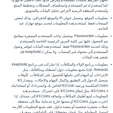
الجهاز المرتبط بحساب المستخدم وفرض حدود الحد الأقصى للأجهزة،
كما تُستخدم لدعم المستخدم واستكشاف المشكلات وتخطيط المنتج.
وتُستخدم المنطقة الزمنية لأغراض تحليل البيانات والتسويق.
معلومات الموقع. وتشمل عنوان IP والموقع الجغرافي، وذلك لبعض
المنتجات فقط. تُستخدم هذه المعلومات لتحديد موقع جهازك عند
الحاجة.
معلومات Passwarden. وتشمل بيانات المستخدم المشفرة بمفاتيح
يتم الحصول عليها من كلمة المرور الرئيسية الخاصة بالمستخدم.
وذلك لخدمة Passwarden فقط. تُستخدم هذه البيانات لتوفير وصول
المستخدم إلى محتواه عبر المنصات. ولا يمكن لـ KeepSolid فك
تشفير هذه البيانات.
معلومات برنامج الولاء والمكافآت. إذا شاركت في برنامج KeepSolid
Rewards، فإننا نجمع معلومات حول أنشطتك ومكافآتك، مثل
الإجراءات أو المهام التي تكملها للحصول على المكافآت، كأوقات
تسجيل الدخول إلى التطبيق وإكمال المهام والإحالات، ومقدار KS
Coins المكتسبة ورصيد KS Coin الخاص بك واستردادك أو استخدامك
لـ KS Coins، مثل إنفاق KS Coins على اشتراك. نستخدم هذه
المعلومات لتتبع أهليتك للمكافآت وإضافة KS Coins إلى حسابك. إذا
اخترت تحويل KS Coins أو سحبها خارج خدماتنا، مثلًا إلى محفظة
عملات مشفرة شخصية أو منصة تداول، فقد نجمع المعلومات اللازمة
لتسهيل المعاملة، مثل عنوان محفظتك على البلوكشين ومعرف