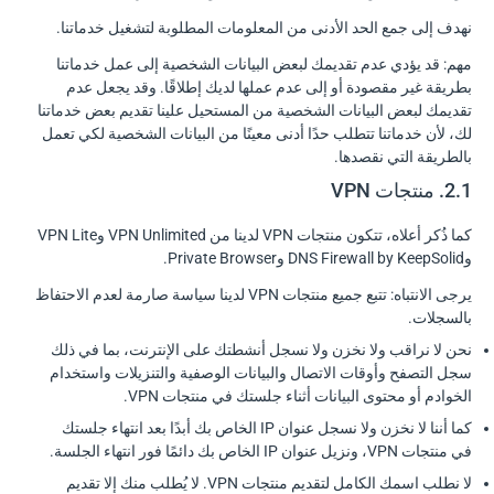
نهدف إلى جمع الحد الأدنى من المعلومات المطلوبة لتشغيل خدماتنا.
مهم: قد يؤدي عدم تقديمك لبعض البيانات الشخصية إلى عمل خدماتنا
بطريقة غير مقصودة أو إلى عدم عملها لديك إطلاقًا. وقد يجعل عدم
تقديمك لبعض البيانات الشخصية من المستحيل علينا تقديم بعض خدماتنا
لك، لأن خدماتنا تتطلب حدًا أدنى معينًا من البيانات الشخصية لكي تعمل
بالطريقة التي نقصدها.
2.1. منتجات VPN
كما ذُكر أعلاه، تتكون منتجات VPN لدينا من VPN Unlimited وVPN Lite
وDNS Firewall by KeepSolid وPrivate Browser.
يرجى الانتباه: تتبع جميع منتجات VPN لدينا سياسة صارمة لعدم الاحتفاظ
بالسجلات.
نحن لا نراقب ولا نخزن ولا نسجل أنشطتك على الإنترنت، بما في ذلك
سجل التصفح وأوقات الاتصال والبيانات الوصفية والتنزيلات واستخدام
الخوادم أو محتوى البيانات أثناء جلستك في منتجات VPN.
كما أننا لا نخزن ولا نسجل عنوان IP الخاص بك أبدًا بعد انتهاء جلستك
في منتجات VPN، ونزيل عنوان IP الخاص بك دائمًا فور انتهاء الجلسة.
لا نطلب اسمك الكامل لتقديم منتجات VPN. لا يُطلب منك إلا تقديم