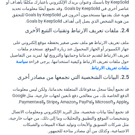
by KeepSolid باسمك وعنوان بريدك الإلكتروني باعتبارك مكلفًا بأهداف أو
عناصر أخرى في Goals by KeepSolid. وقد نجمع أيضًا معلومات تحديد
هوية عنك يقدمها مستخدمون آخرون في Goals by KeepSolid للتحقق
من هوية الشخص الذي يصل إلى أهداف Goals by KeepSolid.
2.4. ملفات تعريف الارتباط وتقنيات التتبع الأخرى
ملف تعريف الارتباط هو ملف نصي صغير يحفظه موقع إلكتروني على
جهاز الكمبيوتر أو الجهاز المحمول عند زيارة الموقع. نستخدم ملفات
تعريف الارتباط لتقديم خدماتنا وحمايتها والترويج لها. لمزيد من التفاصيل
حول ملفات تعريف الارتباط وكيفية استخدامها، يرجى قراءة
سياسة
ملفات تعريف الارتباط
.
2.5. البيانات الشخصية التي نجمعها من مصادر أخرى
قد نجمع أيضًا سجل مدفوعاتك المتعلقة بخدماتنا، ولكن ليس معلومات
الدفع الخاصة بك، من معالجي دفع تابعين لجهات خارجية، مثل Google
وApple وMicrosoft وPayPal وAmazon وStripe وPaymentwall.
قد نجمع أيضًا بيانات شخصية، مثل البريد الإلكتروني ومعلومات الاتصال
وتشخيصات الموقع والتطبيق والتحليلات وما إلى ذلك، من جهات خارجية،
مثل شركات التسويق والأبحاث وتوليد عملاء المبيعات والشبكات
الاجتماعية، وكذلك من أي مصادر متاحة للجمهور.