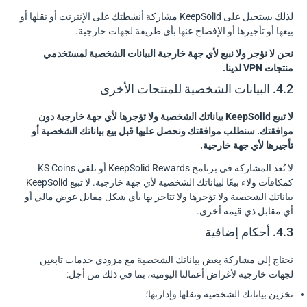
لذلك يستحيل على KeepSolid مشاركة أنشطتك على الإنترنت أو نقلها أو
بيعها أو تأجيرها أو الإفصاح عنها بأي طريقة لجهات خارجية.
نحن لا نؤجر ولا نبيع لأي جهة خارجية البيانات الشخصية لمستخدمي
منتجات VPN لدينا.
4.2. البيانات الشخصية للمنتجات الأخرى
لا تبيع KeepSolid بياناتك الشخصية ولا تؤجرها لأي جهة خارجية دون
موافقتك. سنطلب موافقتك ونحصل عليها قبل بيع بياناتك الشخصية أو
تأجيرها لأي جهة خارجية.
لا تُعد المشاركة في برنامج KeepSolid Rewards أو تلقي KS Coins
كمكافآت ولاء بيعًا لبياناتك الشخصية لأي جهة خارجية. لا تبيع KeepSolid
بياناتك الشخصية ولا تؤجرها ولا تتاجر بها بأي شكل مقابل عوض مالي أو
أي مقابل ذي قيمة أخرى.
4.3. أحكام إضافية
نحتاج إلى مشاركة بعض بياناتك الشخصية مع مزودي خدمات تابعين
لجهات خارجية لأغراض أعمالنا اليومية، بما في ذلك من أجل:
تخزين بياناتك الشخصية ونقلها وإدارتها؛