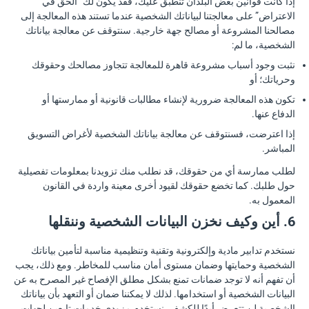
إذا كانت قوانين بعض البلدان تنطبق عليك، فقد يكون لك “الحق في
الاعتراض” على معالجتنا لبياناتك الشخصية عندما تستند هذه المعالجة إلى
مصالحنا المشروعة أو مصالح جهة خارجية. سنتوقف عن معالجة بياناتك
الشخصية، ما لم:
نثبت وجود أسباب مشروعة قاهرة للمعالجة تتجاوز مصالحك وحقوقك
وحرياتك؛ أو
تكون هذه المعالجة ضرورية لإنشاء مطالبات قانونية أو ممارستها أو
الدفاع عنها.
إذا اعترضت، فسنتوقف عن معالجة بياناتك الشخصية لأغراض التسويق
المباشر.
لطلب ممارسة أي من حقوقك، قد نطلب منك تزويدنا بمعلومات تفصيلية
حول طلبك. كما تخضع حقوقك لقيود أخرى معينة واردة في القانون
المعمول به.
6. أين وكيف نخزن البيانات الشخصية وننقلها
نستخدم تدابير مادية وإلكترونية وتقنية وتنظيمية مناسبة لتأمين بياناتك
الشخصية وحمايتها وضمان مستوى أمان مناسب للمخاطر. ومع ذلك، يجب
أن تفهم أنه لا توجد ضمانات تمنع بشكل مطلق الإفصاح غير المصرح به عن
البيانات الشخصية أو استخدامها. لذلك لا يمكننا ضمان أو التعهد بأن بياناتك
الشخصية لن تتعرض أبدًا للكشف. نستخدم مزودي خدمات تابعين لجهات