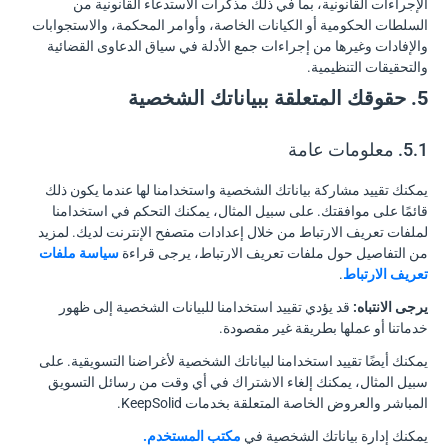
الإجراءات القانونية، بما في ذلك مذكرات الاستدعاء القانونية من
السلطات الحكومية أو الكيانات الخاصة، وأوامر المحكمة، والاستجوابات
والإفادات وغيرها من إجراءات جمع الأدلة في سياق الدعاوى القضائية
والتحقيقات التنظيمية.
5. حقوقك المتعلقة ببياناتك الشخصية
5.1. معلومات عامة
يمكنك تقييد مشاركة بياناتك الشخصية واستخدامنا لها عندما يكون ذلك
قائمًا على موافقتك. على سبيل المثال، يمكنك التحكم في استخدامنا
لملفات تعريف الارتباط من خلال إعدادات متصفح الإنترنت لديك. لمزيد
من التفاصيل حول ملفات تعريف الارتباط، يرجى قراءة
سياسة ملفات
تعريف الارتباط
.
يرجى الانتباه:
قد يؤدي تقييد استخدامنا للبيانات الشخصية إلى ظهور
خدماتنا أو عملها بطريقة غير مقصودة.
يمكنك أيضًا تقييد استخدامنا لبياناتك الشخصية لأغراضنا التسويقية. على
سبيل المثال، يمكنك إلغاء الاشتراك في أي وقت من رسائل التسويق
المباشر والعروض الخاصة المتعلقة بخدمات KeepSolid.
يمكنك إدارة بياناتك الشخصية في
مكتب المستخدم.