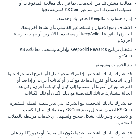
معالجة مشترياتك من الخدمات، بما في ذلك معالجة المدفوعات أو
عمليات الاسترداد التي تتم عبر KS Coin كطريقة دفع؛
إدارة حساب KeepSolid الخاص بك وخدمته؛
اكتشاف ومنع الاحتيال والنشاط غير القانوني وأي نشاط آخر ينتهك
الحقوق القانونية لـ KeepSolid أو مستخدمينا الآخرين أو جهات خارجية
أخرى؛ و
تشغيل برنامج KeepSolid Rewards وإدارته وتسجيل معاملات KS
Coin؛ و
بيع الخدمات وتسويقها.
قد نشارك بياناتك الشخصية إذا تم الاستحواذ علينا أو اقترح الاستحواذ علينا،
أو إذا اندمجنا أو اقترح اندماجنا مع كيان أو كيانات أخرى، أو إذا بعنا أو
اقترحنا بيع كل أصولنا أو معظمها إلى كيان أو كيانات أخرى، وفي هذه
الحالة سنشارك بياناتك الشخصية مع ذلك الكيان أو تلك الكيانات.
قد نشارك بياناتك الشخصية مع الشركة التي تدير منصة العملة المشفرة
KS Coin لضمان تسجيل رصيد KS Coin ومعاملاتك، مثل الكسب
والاسترداد وغير ذلك، بشكل صحيح ولتسهيل أي خدمات مرتبطة بالعملات
المشفرة.
قد نشارك بياناتك الشخصية عندما يكون ذلك مناسبًا أو ضروريًا للرد على