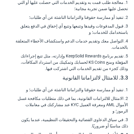
1. معالجة طلب قمت به وتقديم الخدمات التي حصلت عليها أو التي
تحصل عليها ضمن تجربة مجانية؛
2. تنفيذ أو ممارسة حقوقنا والتزاماتنا الناشئة عن أي طلبات؛
3. قبول المدفوعات وقيدها وتتبعها وتتبع أي إخفاق في الدفع يتعلق
باستخدامك للخدمات؛ و
4. التواصل معك وتقديم خدمات الدعم واستكشاف الأخطاء المتعلقة
بالخدمات.
5. تقديم برنامج KeepSolid Rewards وإدارته، مثل تتبع إجراءاتك
المؤهلة ومنح KS Coins لحسابك وتمكينك من استرداد المكافآت،
وذلك كجزء من تقديم الخدمات التي اشتركت فيها.
3.3. للامتثال لالتزاماتنا القانونية
1. تنفيذ أو ممارسة حقوقنا والتزاماتنا الناشئة عن أي طلبات؛ و
2. الامتثال للالتزامات القانونية، بما في ذلك متطلبات مكافحة غسل
الأموال AML ومعرفة العميل KYC عند مشاركتك في معاملات
الرموز؛ و
3. في سياق الدعاوى القضائية والتحقيقات التنظيمية، عندما يكون
ذلك مناسبًا أو ضروريًا.