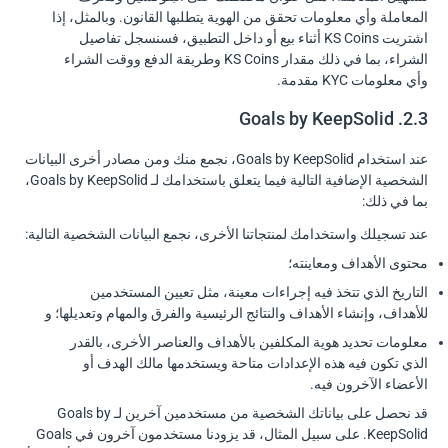
المعاملة وأي معلومات تحقق من الهوية يتطلبها القانون. وبالمثل، إذا
اشتريت KS Coins أثناء بيع أو داخل التطبيق، فسنسجل تفاصيل
الشراء، بما في ذلك مقدار KS Coins وطريقة الدفع ووقت الشراء
وأي معلومات KYC مقدمة.
2.3. Goals by KeepSolid
عند استخدام Goals by KeepSolid، نجمع منك ومن مصادر أخرى البيانات
الشخصية الإضافية التالية فيما يتعلق باستخدامك لـ Goals by KeepSolid،
بما في ذلك:
عند تسجيلك واستخدامك لمنتجاتنا الأخرى، نجمع البيانات الشخصية التالية:
محتوى الأهداف ومعاينته؛
التاريخ الذي تتخذ فيه إجراءات معينة، مثل تعيين المستخدمين
للأهداف، وإنشاء الأهداف والنتائج الرئيسية والفرق والمهام وتعديلها؛ و
معلومات تحديد هوية المكلفين بالأهداف والعناصر الأخرى، بالقدر
الذي تكون فيه هذه الإعدادات متاحة ويستخدمها مالك الهدف أو
الأعضاء الآخرون فيه.
قد نحصل على بياناتك الشخصية من مستخدمين آخرين لـ Goals by
KeepSolid. على سبيل المثال، قد يزودنا مستخدمون آخرون في Goals