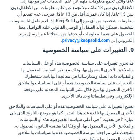
عامًا والتي تجمع معلومات منهم عن علم. الخدمات غير موجهة إلى
الأطفال دون سن 13 عامًا، ولا نجمع عن علم معلومات من الأطفال دون
سن 13 عامًا. إذا كان عمرك أقل من 13 عامًا، فيرجى عدم تقديم أي
معلومات شخصية من أي نوع إلى KeepSolid. إذا قدم طفل لنا معلومات
شخصية، فيمكن لوالد الطفل أو الوصي القانوني عليه التواصل معنا
للحصول على هذه المعلومات أو حذفها من سجلاتنا عبر إرسال بريد
إلكتروني إلى
privacy@keepsolid.com
.
9. التغييرات على سياسة الخصوصية
قد نجري تغييرات على سياسة الخصوصية هذه أو على السياسات
والملاحق الأخرى المعمول بها، وذلك مع تغير القوانين المعمول بها
والتقنيات ذات الصلة وممارساتنا في معالجة البيانات. سنخطرك
بالتغييرات على سياسة الخصوصية هذه أو على السياسات والملاحق
الأخرى المعمول بها من خلال نشر السياسة المحدثة على موقعنا
الإلكتروني وفي تطبيقاتنا وخدماتنا الأخرى.
تصبح التغييرات على سياسة الخصوصية هذه أو على السياسات والملاحق
الأخرى المعمول بها نافذة عند هذا النشر، كما هو موضح بالتاريخ الذي يلي
عبارة “آخر تحديث:” في أعلى سياسة الخصوصية هذه أو السياسات
والملاحق الأخرى المعمول بها، أو وفقًا لما يقتضيه القانون المعمول به.
نشجعك على مراجعة سياسة الخصوصية هذه والسياسات والملاحق
الأخرى المعمول بها بشكل دوري.