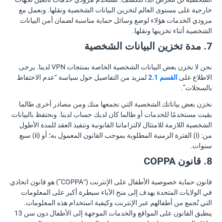
خارجية على مستوى العالم لتخزين البيانات الشخصية ونقلها. ونعمل مع
مزودي الخدمات هؤلاء لوضع وسائل حماية مناسبة لضمان أمن البيانات
الشخصية أثناء تخزينها ونقلها.
7. مدة تخزين البيانات الشخصية
نحن لا نخزن بعض البيانات الشخصية الخاصة بمنتجات VPN لدينا. يرجى
الاطلاع على
القسم 2.1
لمزيد من التفاصيل حول سياسة “عدم الاحتفاظ
بالسجلات”.
نخزن بعض بياناتك الشخصية التي نجمعها منك ومن مصادر أخرى طالما
بقيت مستخدمًا للخدمات أو طالما كان لديك حساب لدينا. ونحتفظ بالبيانات
الشخصية اللازمة للامتثال لالتزاماتنا القانونية وتنفيذ العقد للمدة الأطول
من: (i) الفترة الزمنية المطلوبة بموجب القانون المعمول به؛ أو (ii) سبع
سنوات.
8. قانون COPPA
قانون حماية خصوصية الأطفال على الإنترنت (“COPPA”) هو قانون اتحادي
في الولايات المتحدة يهدف إلى منح الآباء سيطرة أكبر على المعلومات
التي تُجمع من أطفالهم عبر الإنترنت وكيفية استخدام هذه المعلومات.
ينطبق القانون على المواقع والخدمات الموجهة إلى الأطفال دون سن 13