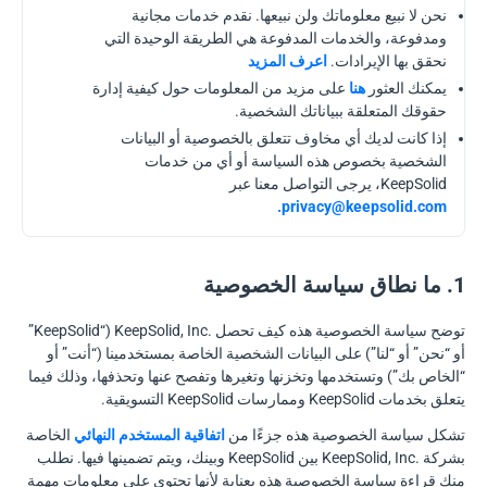
نحن لا نبيع معلوماتك ولن نبيعها. نقدم خدمات مجانية
ومدفوعة، والخدمات المدفوعة هي الطريقة الوحيدة التي
نحقق بها الإيرادات.
اعرف المزيد
يمكنك العثور
هنا
على مزيد من المعلومات حول كيفية إدارة
حقوقك المتعلقة ببياناتك الشخصية.
إذا كانت لديك أي مخاوف تتعلق بالخصوصية أو البيانات
الشخصية بخصوص هذه السياسة أو أي من خدمات
KeepSolid، يرجى التواصل معنا عبر
.
privacy@keepsolid.com
1. ما نطاق سياسة الخصوصية
توضح سياسة الخصوصية هذه كيف تحصل KeepSolid, Inc.‎ ‏(“KeepSolid”
أو “نحن” أو “لنا”) على البيانات الشخصية الخاصة بمستخدمينا (“أنت” أو
“الخاص بك”) وتستخدمها وتخزنها وتغيرها وتفصح عنها وتحذفها، وذلك فيما
يتعلق بخدمات KeepSolid وممارسات KeepSolid التسويقية.
تشكل سياسة الخصوصية هذه جزءًا من
اتفاقية المستخدم النهائي
الخاصة
بشركة KeepSolid, Inc.‎ بين KeepSolid وبينك، ويتم تضمينها فيها. نطلب
منك قراءة سياسة الخصوصية هذه بعناية لأنها تحتوي على معلومات مهمة