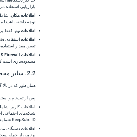
حداکثر دستگاه‌ها است
بازاریابی استفاده می
اطلاعات مکان.
توجه داشته باشید! ما پس از پایان جل
اطلاعات تیم.
فقط برا
اطلاعات استفاده.
تعیین مقدار استفاده، 
اطلاعات DNS Firewall.
مسدودسازی است که اختیاری هستند. این موارد 
2.2. سایر محصولات
همان‌طور که در بالا گفته شد، سایر محصولات شامل pSolid
پس از ثبت‌نام و استف
شبکه‌های اجتماعی اس
KeepSolid ID شما به حساب شبکه اجتماعی‌تان استفاده می‌شود.
اطلاعات دستگاه. ممک
برنامه، از جمله نسخ