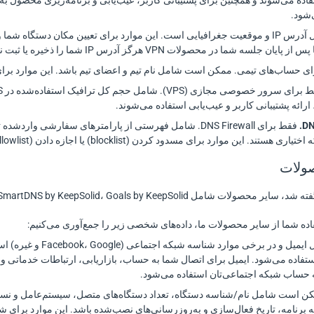
فاده می‌شوند و همچنین برای پشتیبانی کاربر، عیب‌یابی و برنامه‌ریزی محصول به
‌شود.
سه شما در محصولات VPN هرگز آدرس IP شما را ذخیره یا ثبت نمی‌کنیم.
ی حساب‌های تیمی. ممکن است شامل نام تیم و اعضای تیم باشد. این موارد برای
ارائه پشتیبانی کاربر و عیب‌یابی استفاده می‌شوند.
فقط برای DNS Firewall. شامل فهرستی از پارامترهای سفارشی 
برای مسدود کردن (blocklist) یا اجازه دادن (allowlist) دسترسی به وب‌سایت‌های مشخص استفاده می‌شوند.
Passwarden، SmartDNS by KeepSolid، Goals by Kee و هر سرویس دیگر KeepSolid هستند.
اده شما از سایر محصولات ما، داده‌های شخصی زیر را جمع‌آوری می‌کنیم:
اطلاعات کاربر. شامل ای
تفاده می‌شود. ایمیل برای اتصال شما به حساب، بازاریابی، ارتباطات خدماتی 
ن است شامل نام/شناسه دستگاه، تعداد دستگاه‌های متصل، سیستم‌عامل و نسخه 
ه برنامه، تاریخ فعال‌سازی و به‌روزرسانی‌های نصب‌شده باشد. این موارد برای ش