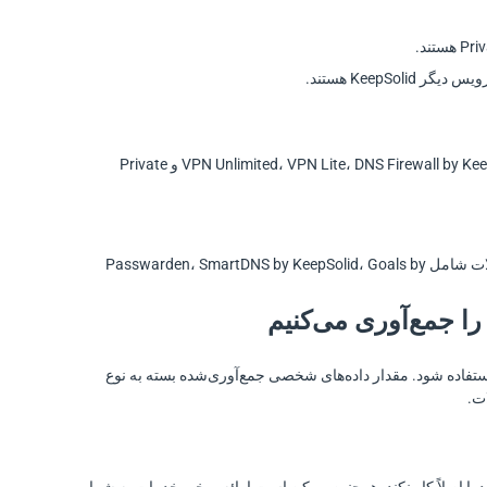
اصطلاح «محصولات VPN» به همه خدمات شبکه خصوصی مجازی (VPN) KeepSolid، از جمله VPN Unlimited، VPN Lite، DNS Firewall by KeepSolid و Private
اصطلاح «سایر محصولات» به همه خدمات KeepSolid به‌جز محصولات VPN اشاره دارد. سایر محصولات شامل Passwarden، SmartDNS by KeepSolid، Goals by
استفاده شود. مقدار داده‌های شخصی جمع‌آوری‌شده بسته به نوع