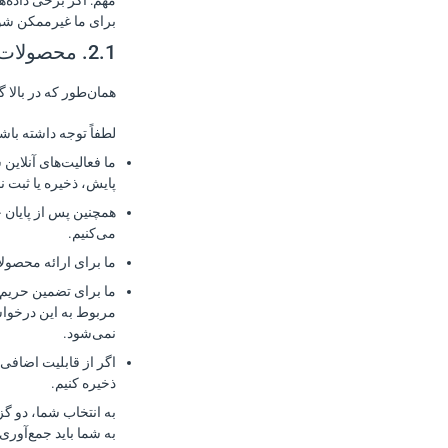
مهم: اگر برخی داده‌
برای ما غیرممکن شود
2.1. محصولات VPN
همان‌طور که در بالا گفته شد، محصولات VPN ما شامل ll by KeepSolid
لطفاً توجه داشته باشید! همه محصولات VPN ما از س
پایش، ذخیره یا ثبت ن
می‌کنیم.
ما برای ارائه محصولات VPN نام کامل شما را درخواست نمی‌کنیم. فقط هنگام ثبت حساب در محصولات VPN دارای ثبت‌نام، باید آدرس ایمی
نمی‌شود.
ذخیره کنیم.
به شما باید جمع‌آوری 