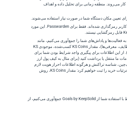
 کار می‌روند. منطقه زمانی برای تحلیل داده و اهداف
اطلاعات Passwarden. شامل داده‌های کاربر است که با کلیدهای به‌دست‌آمده از Master Password کاربر رمزگذاری شده‌اند. فقط برای Passwarden. این مورد
KeepSol شرکت کنید، ما اطلاعات مربوط به فعالیت‌ها و پاداش‌های شما را جمع‌آوری می‌کنیم، مانند
اقدام‌ها یا وظایفی که برای کسب پاداش انجام می‌دهید (برای مثال زمان‌های ورود به برنامه، تکمیل وظایف، معرفی‌ها)، مقدار KS Coins کسب‌شده، موجودی KS
ال وقتی KS Coins را برای اشتراک خرج می‌کنید). از این اطلاعات برای پیگیری واجد شرایط بودن شما برای
حساب شما استفاده می‌کنیم. اگر تصمیم بگیرید KS Coins را خارج از خدمات ما منتقل یا برداشت کنید (برای مثال به کیف پول ارز
‌چین، شناسه تراکنش و هرگونه اطلاعات احراز هویت لازم
طبق قانون را جمع‌آوری کنیم. به همین ترتیب، اگر KS Coins بخرید (در زمان فروش یا داخل برنامه)، جزئیات خرید را ثبت خواهیم کرد: مقدار KS Coins، روش
هنگام استفاده از Goals by KeepSolid، داده‌های شخصی اضافی زیر را از شما و از منابع دیگر در ارتباط با استفاده شما از Goals by KeepSolid جمع‌آوری می‌کنیم، از