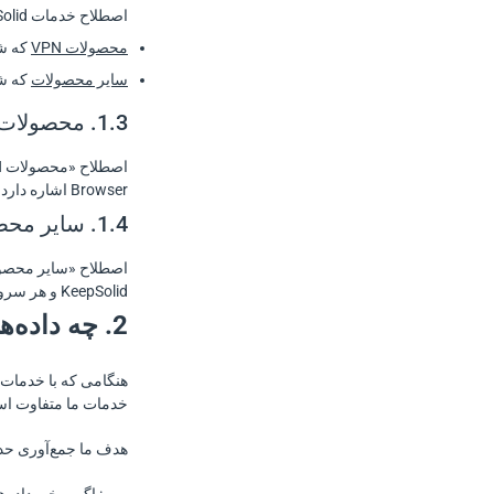
اصطلاح خدمات KeepSolid موارد زیر را شامل می‌شود:
8. COPPA
محصولات VPN
که شامل  Lite، DNS Firewall by KeepSolid
9. تغییرات در سیاست حفظ حریم خصوصی ما
سایر محصولات
که شامل rtDNS by KeepSolid، Goals by KeepSolid
10. تماس با ما
1.3. محصولات VPN چیست
Browser اشاره دارد.
1.4. سایر محصولات چیست
KeepSolid و هر سرویس دیگر KeepSolid هستند.
2. چه داده‌های شخصی را جمع‌آوری می‌کنیم و چگونه آن‌ها را جمع‌آوری می‌کنیم
هنگامی که با خدمات م
خدمات ما متفاوت است. ما 
هدف ما جمع‌آوری حدا