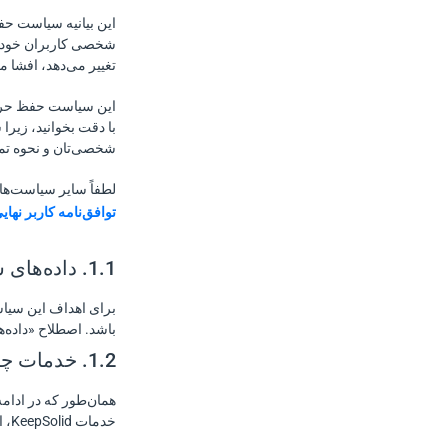
3.1. بر اساس رضایت شما
3.2. برای اجرای قرارداد یا انجام اقدامات
پیش از انعقاد قرارداد
تغییر می‌دهد، افشا م
3.3. برای رعایت تعهدات قانونی ما
3.4. برای منافع مشروع ما یا منافع مشروع
این سیاست حفظ حر
سایر کاربران و اشخاص ثالث
با دقت بخوانید، زیر
شخصی‌تان و نحوه تم
4. چه زمانی و چرا داده‌های شخصی را به
اشتراک می‌گذاریم
لطفاً سایر سیاست‌ها 
4.1. داده‌های شخصی محصولات VPN
توافق‌نامه کاربر نهای
4.2. داده‌های شخصی محصولات دیگر
4.3. مقررات اضافی
1.1. داده‌های شخصی چیست
5. حقوق شما درباره داده‌های شخصی‌تان
برای اهداف این سیا
5.1. اطلاعات کلی
باشد. اصطلاح «داده
5.2. حقوق شما
1.2. خدمات چیست
6. کجا و چگونه داده‌های شخصی را ذخیره و
منتقل می‌کنیم
همان‌طور که در ادام
خدمات KeepSolid، از جمله هرگونه برنامه وفاداری یا پاداش ارائه‌شده توسط KeepSolid، اشاره دارد.
7. چه مدت داده‌های شخصی را نگهداری
می‌کنیم