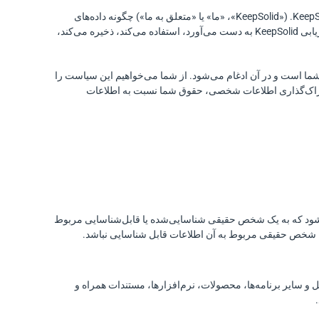
این بیانیه سیاست حفظ حریم خصوصی («سیاست حفظ حریم خصوصی») توضیح می‌دهد که KeepSolid, Inc. («KeepSolid»، «ما» یا «متعلق به ما») چگونه داده‌های
شخصی کاربران خود («شما» یا «متعلق به شما») را در ارتباط با خدمات KeepSolid و فعالیت‌های بازاریابی KeepSolid به دست می‌آورد، استفاده می‌کند، ذخیره می‌کند،
KeepSolid,. بین KeepSolid و شما است و در آن ادغام می‌شود. از شما می‌خواهیم این سیاست را
اشتراک‌گذاری اطلاعات شخصی، حقوق شما نسبت به اطلاعات
ود که به یک شخص حقیقی شناسایی‌شده یا قابل‌شناسایی مربوط
ه شخص حقیقی مربوط به آن اطلاعات قابل شناسایی نباشد.
و سایر برنامه‌ها، محصولات، نرم‌افزارها، مستندات همراه و