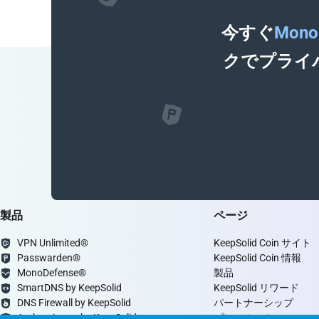
今すぐ
Mono
クでプライ
製品
ページ
VPN Unlimited®
KeepSolid Coin サイト
Passwarden®
KeepSolid Coin 情報
MonoDefense®
製品
SmartDNS by KeepSolid
KeepSolid リワード
DNS Firewall by KeepSolid
パートナーシップ
Authenticator by KeepSolid
プレスルーム