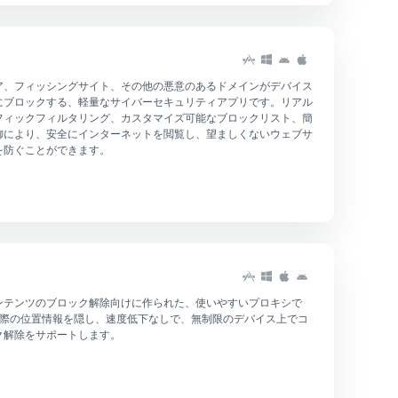
ア、フィッシングサイト、その他の悪意のあるドメインがデバイス
にブロックする、軽量なサイバーセキュリティアプリです。リアル
ラフィックフィルタリング、カスタマイズ可能なブロックリスト、簡
御により、安全にインターネットを閲覧し、望ましくないウェブサ
を防ぐことができます。
ンテンツのブロック解除向けに作られた、使いやすいプロキシで
Sは実際の位置情報を隠し、速度低下なしで、無制限のデバイス上でコ
ク解除をサポートします。