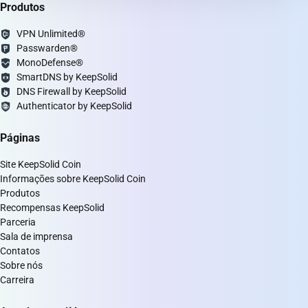
Produtos
recente deve ser verificado no painel/FAQ oficial e
na
página do roadmap
.
VPN Unlimited®
Passwarden®
MonoDefense®
SmartDNS by KeepSolid
DNS Firewall by KeepSolid
Authenticator by KeepSolid
Páginas
Site KeepSolid Coin
Informações sobre KeepSolid Coin
Produtos
Recompensas KeepSolid
Parceria
Sala de imprensa
Contatos
Sobre nós
Carreira