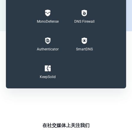
MonoDefense
DNS Firewall
Authenticator
SmartDNS
KeepSolid
在社交媒体上关注我们