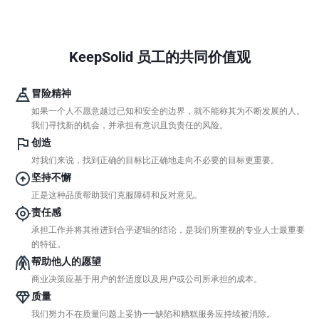
KeepSolid 员工的共同价值观
冒险精神
如果一个人不愿意越过已知和安全的边界，就不能称其为不断发展的人。
我们寻找新的机会，并承担有意识且负责任的风险。
创造
对我们来说，找到正确的目标比正确地走向不必要的目标更重要。
坚持不懈
正是这种品质帮助我们克服障碍和反对意见。
责任感
承担工作并将其推进到合乎逻辑的结论，是我们所重视的专业人士最重要
的特征。
帮助他人的愿望
商业决策应基于用户的舒适度以及用户或公司所承担的成本。
质量
我们努力不在质量问题上妥协——缺陷和糟糕服务应持续被消除。