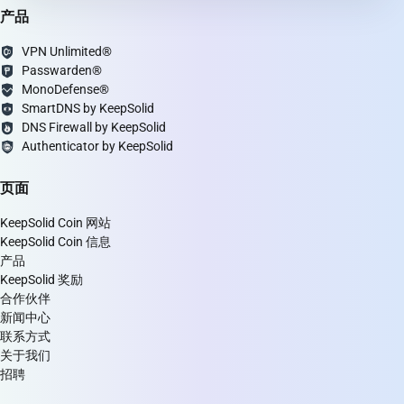
产品
VPN Unlimited®
Passwarden®
MonoDefense®
SmartDNS by KeepSolid
DNS Firewall by KeepSolid
Authenticator by KeepSolid
页面
KeepSolid Coin 网站
KeepSolid Coin 信息
产品
KeepSolid 奖励
合作伙伴
新闻中心
联系方式
关于我们
招聘