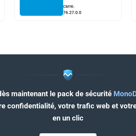
CMYK:
76.27.0.0
ès maintenant le pack de sécurité
MonoD
e confidentialité, votre trafic web et vot
en un clic