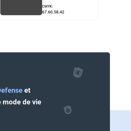
CMYK:
67.60.58.42
efense
et
re mode de vie