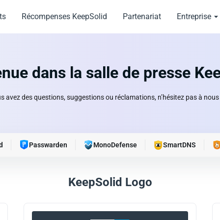
ts
Récompenses KeepSolid
Partenariat
Entreprise
nue dans la salle de presse Ke
us avez des questions, suggestions ou réclamations, n’hésitez pas à nous 
d
Passwarden
MonoDefense
SmartDNS
KeepSolid Logo