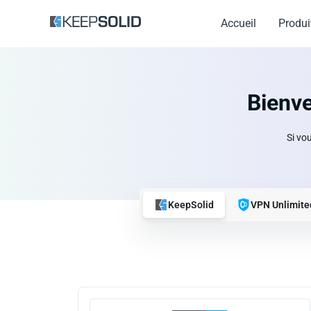
Accueil
Produi
Bienve
Si vo
KeepSolid
VPN Unlimite