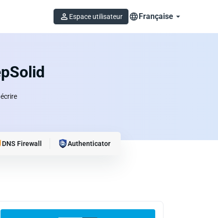
Française
Espace utilisateur
epSolid
écrire
DNS Firewall
Authenticator