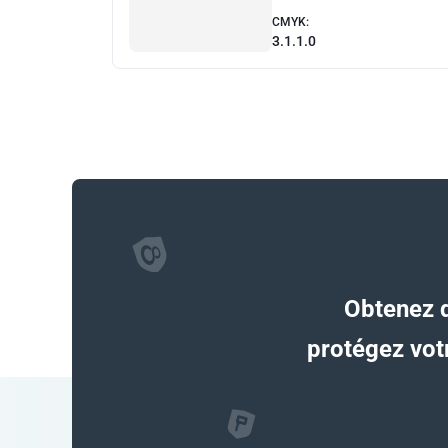
CMYK:
3.1.1.0
Obtenez d
protégez votr