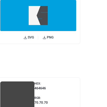
SVG
PNG
HEX:
464646
RGB:
70.70.70