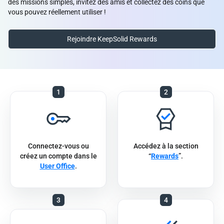
des missions simples, invitez des amis et collectez des coins que
vous pouvez réellement utiliser !
Rejoindre KeepSolid Rewards
1
2
Connectez-vous ou
Accédez à la section
créez un compte dans le
“
Rewards
”.
User Office
.
3
4